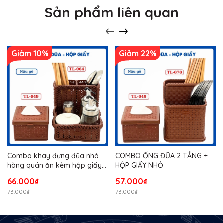
Sản phẩm liên quan
Giảm 10%
Giảm 22%
Combo khay đựng đũa nhà
COMBO ỐNG ĐŨA 2 TẦNG +
hàng quán ăn kèm hộp giấy
HỘP GIẤY NHỎ
TL064 - Size Nhí
66.000₫
57.000₫
73.000₫
73.000₫