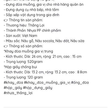
- Đựng đũa muỗng, gia vị cho nhà hàng quán ăn
- Đựng dụng cụ nhà bếp, nhà tắm
- Sắp xếp vật dụng trong gia đình
👉 Thông tin sản phẩm:
- Thương hiệu: Thắng Lợi
- Thành Phần: Nhựa PP chính phẩm
- Sản xuất: Việt Nam
- Màu sắc: Nâu gỗ, Nâu socola, Nâu đất, Nâu sữa
👉 Thông số sản phẩm:
*Khay đũa muỗng gia vị trung
- Kích thước: Dài: 26 cm, rộng: 21 cm, cao : 15 cm
- Trọng lượng: 520gram
*Hộp giấy chống bụi
- Kích thước: Dài: 13.2 cm, rộng: 13.2 cm, cao : 8.8cm
- Trọng lượng: 120 gram
#khay_đũa #khay_đũa_muỗng_gia_vị #ống_đũa
#hộp_giấy #hộp_đựng_giấy
#nhựa_thắng_lợi