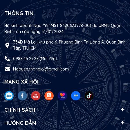
THÔNG TIN
Hộ kinh doanh Ngô Yến MST 8320623978-001 do UBND Quận
Bình Tân cấp ngày 31/01/2024.
334D Mã Lò, Khu phố 6, Phường Bình Trị Đông A, Quận Bình
Tân, TP.HCM
0988.45.27.27 (Mrs.Yến)
Ngoyen.thangloi@gmail.com
MẠNG XÃ HỘI
CHÍNH SÁCH
HƯỚNG DẪN