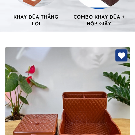
KHAY ĐŨA THẮNG
COMBO KHAY ĐŨA +
LỢI
HỘP GIẤY