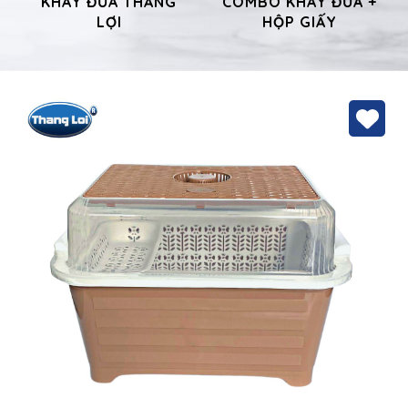
KHAY ĐŨA THẮNG
COMBO KHAY ĐŨA +
LỢI
HỘP GIẤY