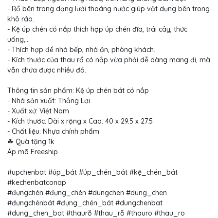
- Rổ bên trong dạng lưới thoáng nước giúp vật dụng bên trong
khô ráo.
- Kệ úp chén có nắp thích hợp úp chén đĩa, trái cây, thức
uống,...
- Thích hợp để nhà bếp, nhà ăn, phòng khách.
- Kích thước của thau rổ có nắp vừa phải dễ dàng mang đi, mà
vẫn chứa được nhiều đồ.
Thông tin sản phẩm: Kệ úp chén bát có nắp
- Nhà sản xuất: Thắng Lợi
- Xuất xứ: Việt Nam
- Kích thước: Dài x rộng x Cao: 40 x 29.5 x 27.5
- Chất liệu: Nhựa chính phẩm
☘ Quà tặng 1k
Áp mã Freeship
#upchenbat #úp_bát #úp_chén_bát #kệ_chén_bát
#kechenbatconap
#đựngchén #đựng_chén #dungchen #dung_chen
#đựngchénbát #đựng_chén_bát #dungchenbat
#dung_chen_bat #thaurỗ #thau_rỗ #thauro #thau_ro