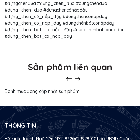
#đựngchénđũa #đựng_chén_đũa #dungchendua
#dung_chen_dua #đựngchéncónắpđậy
#đựng_chén_có_nắp_đậy #dungchenconapday
#dung_chen_co_nap_day #đựngchénbátcónắpđậy
#đựng_chén_bát_có_nắp_đậy #dungchenbatconapday
#dung_chen_bat_co_nap_day
Sản phẩm liên quan
Danh mục đang cập nhật sản phẩm
THÔNG TIN
Hộ kinh doanh Ngô Yến MST 8320623978-001 do UBND Quận