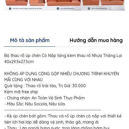
Mô tả sản phẩm
Hướng dẫn mua hàng
Bộ thau rỗ úp chén Có Nắp tặng kèm thau rổ Nhựa Thắng Lợi
40x29.5x27.5cm
KHÔNG ÁP DỤNG CỘNG GỘP NHIỀU CHƯƠNG TRÌNH KHUYẾN
MÃI CÙNG VỚI NHAU
Quà tặng : Thao rổ trái táo, Trị Giá :30.000
Kèm mã free ship
- Chứng nhận: An Toàn Vệ Sinh Thực Phẩm
- Màu Sắc: Nâu Socola, Nâu sữa.
-------------------------------------------------------------------
- Kệ úp chén bát gồm: Thau và rổ úp chén có nắp với thiết kế
tiện ích hai lớp dễ dàng vệ sinh, tháo gỡ, mang đi.
- Thau : Lớp ngoài hứng nước, trơn láng chống bám bụi.