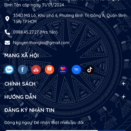
Bình Tân cấp ngày 31/01/2024.
334D Mã Lò, Khu phố 6, Phường Bình Trị Đông A, Quận Bình
Tân, TP.HCM
0988.45.27.27 (Mrs.Yến)
Ngoyen.thangloi@gmail.com
MẠNG XÃ HỘI
CHÍNH SÁCH
HƯỚNG DẪN
ĐĂNG KÝ NHẬN TIN
Đăng ký ngay! Để nhận thật nhiều ưu đãi