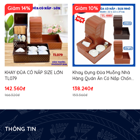
Giảm 14%
Giảm 10%
KHAY ĐŨA CÓ NẮP SIZE LỚN
Khay Đựng Đũa Muỗng Nhà
TL079
Hàng Quán Ăn Có Nắp Chống
Bụi Size Nhỏ TL080
142.560₫
138.240₫
166.320₫
153.360₫
THÔNG TIN