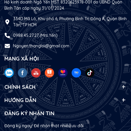
Hộ kinh doanh Ngô Yến MST 8320623978-001 do UBND Quận
Bình Tân cấp ngày 31/01/2024.
334D Mã Lò, Khu phố 6, Phường Bình Trị Đông A, Quận Bình
Tân, TP.HCM
0988.45.27.27 (Mrs.Yến)
Ngoyen.thangloi@gmail.com
MẠNG XÃ HỘI
CHÍNH SÁCH
HƯỚNG DẪN
ĐĂNG KÝ NHẬN TIN
Đăng ký ngay! Để nhận thật nhiều ưu đãi