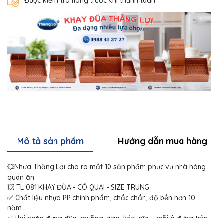
Được kiểm tra hàng trước khi thanh toán
Mô tả sản phẩm
Hướng dẫn mua hàng
💥Nhựa Thắng Lợi cho ra mắt 10 sản phẩm phục vụ nhà hàng
quán ăn
💥 TL 081 KHAY ĐŨA - CÓ QUAI - SIZE TRUNG
✅ Chất liệu nhựa PP chính phẩm, chắc chắn, độ bền hơn 10
năm
✅ Hai ngăn đựng đũa, muỗng, dao, kéo, nĩa,… mỗi ô đựng trên