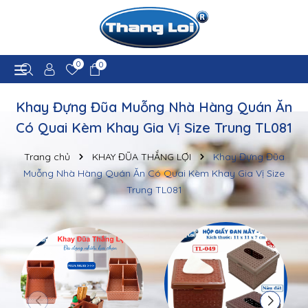
0
0
Khay Đựng Đũa Muỗng Nhà Hàng Quán Ăn
Có Quai Kèm Khay Gia Vị Size Trung TL081
Trang chủ
KHAY ĐŨA THẮNG LỢI
Khay Đựng Đũa
Muỗng Nhà Hàng Quán Ăn Có Quai Kèm Khay Gia Vị Size
Trung TL081