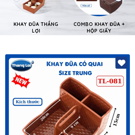
KHAY ĐŨA THẮNG
COMBO KHAY ĐŨA +
LỢI
HỘP GIẤY