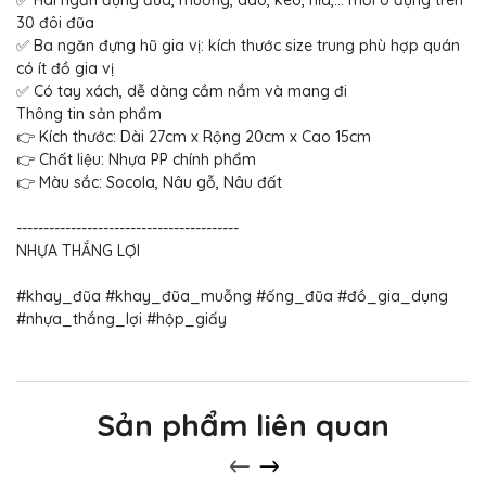
30 đôi đũa
✅ Ba ngăn đựng hũ gia vị: kích thước size trung phù hợp quán
có ít đồ gia vị
✅ Có tay xách, dễ dàng cầm nắm và mang đi
Thông tin sản phẩm
👉 Kích thước: Dài 27cm x Rộng 20cm x Cao 15cm
👉 Chất liệu: Nhựa PP chính phẩm
👉 Màu sắc: Socola, Nâu gỗ, Nâu đất
-----------------------------------------
NHỰA THẮNG LỢI
#khay_đũa #khay_đũa_muỗng #ống_đũa #đồ_gia_dụng
#nhựa_thắng_lợi #hộp_giấy
Sản phẩm liên quan