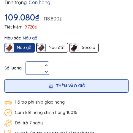
Tình trạng:
Còn hàng
109.080₫
118.800₫
Tiết kiệm:
9.720₫
Màu sắc:
Nâu gỗ
Nâu gỗ
Nâu đất
Socola
Số lượng:
THÊM VÀO GIỎ
Hỗ trợ phí ship giao hàng
Cam kết hàng chính hãng 100%
Đổi trả 7 ngày