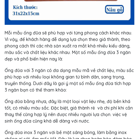
Mỗi mẫu ống đũa sẽ phù hợp với từng phong cách khác nhau.
Vì vậy, để khách hàng dễ dạng lựa chọn theo giá thành, theo
phong cách thì các nhà sản xuất ra mắt khá nhiều kiểu dáng,
màu sắc và chất liệu khác nhau. Một số mẫu ống đũa 3 ngăn
đẹp và phổ biến hiện nay là:
Ống đũa với 3 ngăn có đa dạng mẫu mã về chất liệu, màu sắc
phù hợp với nhiều loại không gian từ bình dân, sang trọng,
truyền thống. Dưới đây là gợi ý một số mẫu ống đũa tích hợp
3 ngăn bạn có thể tham khảo:
Ống đũa bằng nhựa, đây là một loại vật liệu nhẹ, độ bền khá
tốt, có nhiều màu sắc. Đặc biệt, giá thành rẻ và chi phí khi cần
thay thế cũng hợp lý nên được nhiều người lựa chọn. việc vệ
sinh ống đũa cũng khá dễ dàng với nước.
Ống đũa inox 3 ngăn với bề mặt sáng bóng, làm bằng inox