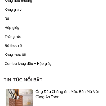
Khay đũa muỗng
Khay gia vị
Rổ
Hộp giấy
Thùng rác
Bộ thau rổ
Khay mức tết
Combo khay đũa + Hộp giấy
TIN TỨC NỔI BẬT
Ống Đũa Chống ẩm Mốc Bền Mà Vôi
Cùng An Toàn