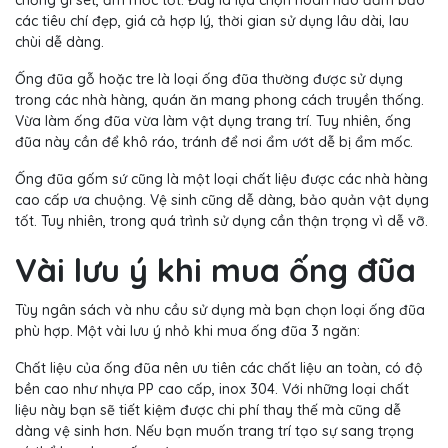
chống gỉ sét, ẩm mốc tốt. Đây là lựa chọn hoàn hảo đảm bảo
các tiêu chí đẹp, giá cả hợp lý, thời gian sử dụng lâu dài, lau
chùi dễ dàng.
Ống đũa gỗ hoặc tre là loại ống đũa thường được sử dụng
trong các nhà hàng, quán ăn mang phong cách truyền thống.
Vừa làm ống đũa vừa làm vật dụng trang trí. Tuy nhiên, ống
đũa này cần để khô ráo, tránh để nơi ẩm ướt dễ bị ẩm mốc.
Ống đũa gốm sứ cũng là một loại chất liệu được các nhà hàng
cao cấp ưa chuộng. Vệ sinh cũng dễ dàng, bảo quản vật dụng
tốt. Tuy nhiên, trong quá trình sử dụng cần thận trọng vì dễ vỡ.
Vài lưu ý khi mua ống đũa
Tùy ngân sách và nhu cầu sử dụng mà bạn chọn loại ống đũa
phù hợp. Một vài lưu ý nhỏ khi mua ống đũa 3 ngăn:
Chất liệu của ống đũa nên ưu tiên các chất liệu an toàn, có độ
bền cao như nhựa PP cao cấp, inox 304. Với những loại chất
liệu này bạn sẽ tiết kiệm được chi phí thay thế mà cũng dễ
dàng vệ sinh hơn. Nếu bạn muốn trang trí tạo sự sang trọng