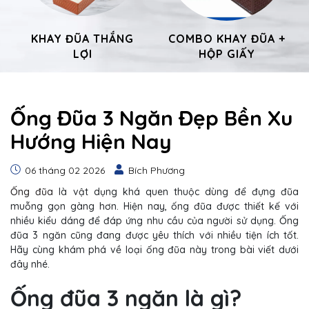
KHAY ĐŨA THẮNG
COMBO KHAY ĐŨA +
LỢI
HỘP GIẤY
Ống Đũa 3 Ngăn Đẹp Bền Xu
Hướng Hiện Nay
06 tháng 02 2026
Bích Phương
Ống đũa
là vật dụng khá quen thuộc dùng để đựng đũa
muỗng gọn gàng hơn. Hiện nay, ống đũa được thiết kế với
nhiều kiểu dáng để đáp ứng nhu cầu của người sử dụng. Ống
đũa 3 ngăn cũng đang được yêu thích với nhiều tiện ích tốt.
Hãy cùng khám phá về loại ống đũa này trong bài viết dưới
đây nhé.
Ống đũa 3 ngăn là gì?