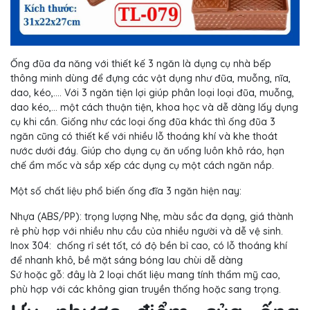
Ống đũa đa năng với thiết kế 3 ngăn là dụng cụ nhà bếp
thông minh dùng để đựng các vật dụng như đũa, muỗng, nĩa,
dao, kéo,.... Với 3 ngăn tiện lợi giúp phân loại loại đũa, muỗng,
dao kéo,... một cách thuận tiện, khoa học và dễ dàng lấy dụng
cụ khi cần. Giống như các loại ống đũa khác thì ống đũa 3
ngăn cũng có thiết kế với nhiều lỗ thoáng khí và khe thoát
nước dưới đáy. Giúp cho dụng cụ ăn uống luôn khô ráo, hạn
chế ẩm mốc và sắp xếp các dụng cụ một cách ngăn nắp.
​Một số chất liệu phổ biến ống đĩa 3 ngăn hiện nay:
Nhựa (ABS/PP): trọng lượng Nhẹ, màu sắc đa dạng, giá thành
rẻ phù hợp với nhiều nhu cầu của nhiều người và dễ vệ sinh.
​Inox 304: chống rỉ sét tốt, có độ bền bỉ cao, có lỗ thoáng khí
để nhanh khô, bề mặt sáng bóng lau chùi dễ dàng
​Sứ hoặc gỗ: đây là 2 loại chất liệu mang tính thẩm mỹ cao,
phù hợp với các không gian truyền thống hoặc sang trọng.