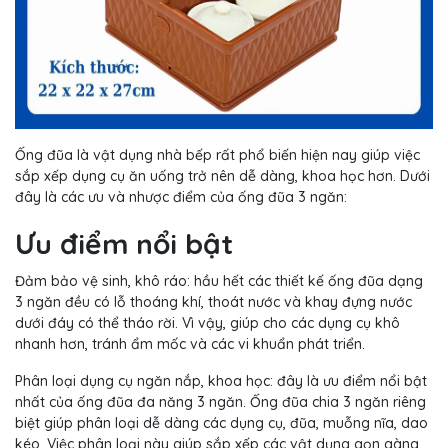
Ống đũa là vật dụng nhà bếp rất phổ biến hiện nay giúp việc
sắp xếp dụng cụ ăn uống trở nên dễ dàng, khoa học hơn. Dưới
đây là các ưu và nhược điểm của ống đũa 3 ngăn:
Ưu điểm nổi bật
Đảm bảo vệ sinh, khô ráo: hầu hết các thiết kế ống đũa dạng
3 ngăn đều có lỗ thoáng khí, thoát nước và khay đựng nước
dưới đáy có thể tháo rời. Vì vậy, giúp cho các dụng cụ khô
nhanh hơn, tránh ẩm mốc và các vi khuẩn phát triển.
Phân loại dụng cụ ngăn nắp, khoa học: đây là ưu điểm nổi bật
nhất của ống đũa đa năng 3 ngăn. Ống đũa chia 3 ngăn riêng
biệt giúp phân loại dễ dàng các dụng cụ, đũa, muỗng nĩa, dao
kéo. Việc phân loại này giúp sắp xếp các vật dụng gọn gàng,