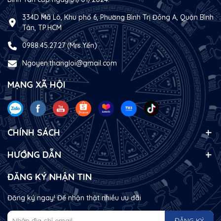
334D Mã Lò, Khu phố 6, Phường Bình Trị Đông A, Quận Bình
Tân, TP.HCM
0988.45.27.27 (Mrs.Yến)
Ngoyen.thangloi@gmail.com
MẠNG XÃ HỘI
CHÍNH SÁCH
HƯỚNG DẪN
ĐĂNG KÝ NHẬN TIN
Đăng ký ngay! Để nhận thật nhiều ưu đãi
ĐĂNG KÝ