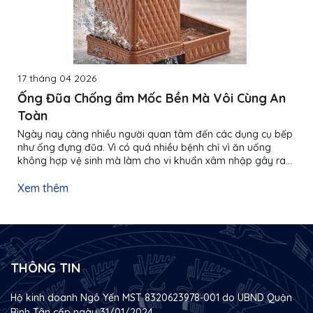
17 tháng 04 2026
Ống Đũa Chống ẩm Mốc Bền Mà Vôi Cùng An
Toàn
Ngày nay càng nhiều người quan tâm đến các dụng cụ bếp
như ống đựng đũa. Vì có quá nhiều bệnh chỉ vì ăn uống
không hợp vệ sinh mà làm cho vi khuẩn xâm nhập gây ra
các mầm bệnh ngay hiểm. Vì thế nhựa Thắng Lợi ra mắt
các mẫu ống đũa chống ẩm mốc giúp bảo vệ sức khỏe và
Xem thêm
các dụng cụ bếp cho người dùng. Cùng khám phá sản
phẩm này nhé. Tổng quan về ống đũa chống ẩm mốc Thị
trường hiện nay đa dạng các loại ống đũa chống mốc với
nhiều kiểu dáng, chất...
THÔNG TIN
Hộ kinh doanh Ngô Yến MST 8320623978-001 do UBND Quận
Bình Tân cấp ngày 31/01/2024.