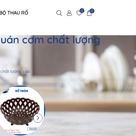
0
0
BỘ THAU RỔ
 quán cơm chất lượng
 chất lượng cao