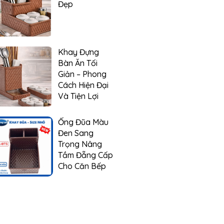
Đẹp
Khay Đựng
Bàn Ăn Tối
Giản – Phong
Cách Hiện Đại
Và Tiện Lợi
Ống Đũa Màu
Đen Sang
Trọng Nâng
Tầm Đẵng Cấp
Cho Căn Bếp