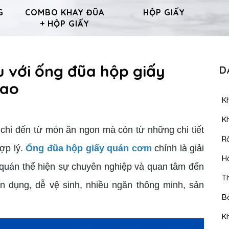
G
COMBO KHAY ĐŨA
HỘP GIẤY
+ HỘP GIẤY
âu với ống đũa hộp giấy
D
cao
K
Kh
hỉ đến từ món ăn ngon mà còn từ những chi tiết
R
hợp lý.
Ống đũa hộp giấy quán cơm
chính là giải
H
quán thể hiện sự chuyên nghiệp và quan tâm đến
T
iện dụng, dễ vệ sinh, nhiều ngăn thông minh, sản
B
K