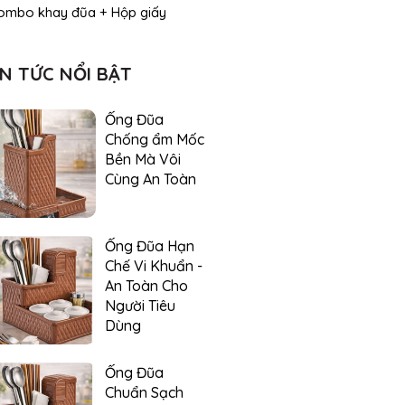
ombo khay đũa + Hộp giấy
IN TỨC NỔI BẬT
Ống Đũa
Chống ẩm Mốc
Bền Mà Vôi
Cùng An Toàn
Ống Đũa Hạn
Chế Vi Khuẩn -
An Toàn Cho
Người Tiêu
Dùng
Ống Đũa
Chuẩn Sạch