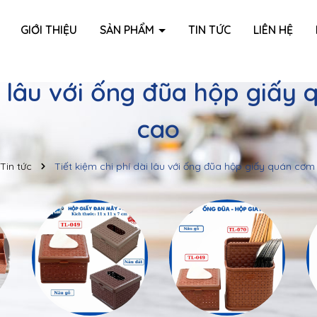
GIỚI THIỆU
SẢN PHẨM
TIN TỨC
LIÊN HỆ
ài lâu với ống đũa hộp giấy
cao
Tin tức
Tiết kiệm chi phí dài lâu với ống đũa hộp giấy quán cơm