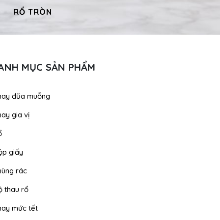
RỔ TRÒN
Thùng rác
RỔ C
ANH MỤC SẢN PHẨM
hay đũa muỗng
ay gia vị
ổ
ộp giấy
hùng rác
ộ thau rổ
hay mức tết